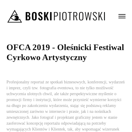
OFCA 2019 - Oleśnicki Festiwal 
Cyrkowo Artystyczny
Profesjonalny reportaż ze spotkań biznesowych, konferencji, wydarzeń
i imprez, czyli tzw. fotografia eventowa, to nie tylko możliwość
uchwycenia ulotnych chwil, ale także perspektywiczne myślenie o
promocji firmy i instytucji, które może przynieść wymierne korzyści
na długo po zakończeniu wydarzenia, stając się podstawą reklamy
umieszczonej zarówno w internecie i prasie, jak i na nośnikach
zewnętrznych. Jako fotograf i projektant graficzny jestem w stanie
zaoferować koncepcję reportażu odpowiadającą na potrzeby
wymagających Klientów i Klientek, tak, aby wspomagać wizerunek