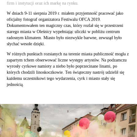
firm i instytucji oraz ich markę na rynku.​​​​​​​
W dniach 9-11 sierpnia 2019 r. miałem przyjemność pracować jako
oficjalny fotograf organizatora Festiwalu OFCA 2019.
Dokumentowałem ten magiczny czas, który rozlał się w przestrzeni
starego miasta w Oleśnicy wypełniając uliczki w pobliżu centrum
radosnym klimatem. Miasto było niezwykle barwne, zewsząd było
słychać wesołe dzięki.
W różnych punktach rozsianych na terenie miasta publiczność mogła z
zapartym tchem obserwować liczne występy artystów. Na podzamczu
wyrosły cyrkowe namioty a niebo było poprzecinane linami, po
których chodzili linoskoczkowie. Ten świąteczny nastrój udzielił się
każdemu uczestnikowi tego wydarzenia, cyrk i miasto stały się
jednością.